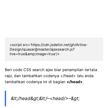
<script src='https://cdn.jsdelivr.net/gh/Arlina-
Design/quasar@master/ajaxsearch.js?
live=true&amp;image=true'/>
Beri code CSS search ajax biar penampilan tertata
rapi, dan tambahkan codenya </head> lalu anda
tambahkan codenya ini di bagian
</head>
.
&lt;/head&gt;&lt;!–<head/>–&gt;