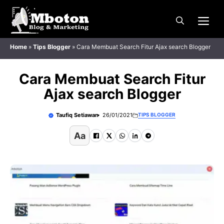
Langsung
Me
ke
isi
Home
»
Tips Blogger
»
Cara Membuat Search Fitur Ajax search Blogger
Cara Membuat Search Fitur
Ajax search Blogger
Taufiq Setiawan
26/01/2021
TIPS BLOGGER
Aa