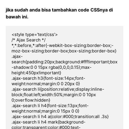
jika sudah anda bisa tambahkan code CSSnya di
bawah ini.
<style type='text/css'>

/* Ajax Search */

*,*:before,*:after{-webkit-box-sizing:border-box;-
moz-box-sizing:border-box;box-sizing:border-box}

.ajax-
search{padding:20px;background:#fff!important;box
-shadow:0 0 15px rgba(0,0,0,0.15);max-
height:450px!important}

.ajax-search h3{font-size:14px;font-
weight:normal;margin:0 0 20px 0}

.ajax-search li{position:relative;display:inline-
block;float:left;width:50%;margin:0 0 10px 
0;overflow:hidden}

.ajax-search li h4{font-size:13px;font-
weight:normal;margin:0 15px 0 0}

.ajax-search li h4 a{color:#000;transition:all .3s}

.ajax-search li h4 mark{background-
color:transparent;color:#000;text-