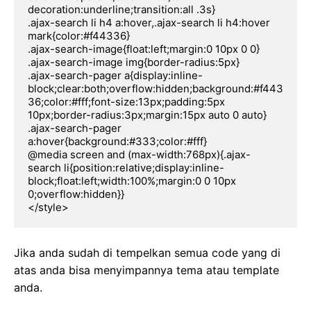
decoration:underline;transition:all .3s}

.ajax-search li h4 a:hover,.ajax-search li h4:hover 
mark{color:#f44336}

.ajax-search-image{float:left;margin:0 10px 0 0}

.ajax-search-image img{border-radius:5px}

.ajax-search-pager a{display:inline-
block;clear:both;overflow:hidden;background:#f443
36;color:#fff;font-size:13px;padding:5px 
10px;border-radius:3px;margin:15px auto 0 auto}

.ajax-search-pager 
a:hover{background:#333;color:#fff}

@media screen and (max-width:768px){.ajax-
search li{position:relative;display:inline-
block;float:left;width:100%;margin:0 0 10px 
0;overflow:hidden}}

</style>
Jika anda sudah di tempelkan semua code yang di
atas anda bisa menyimpannya tema atau template
anda.