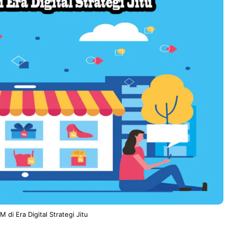
i Era Digital Strategi Jitu