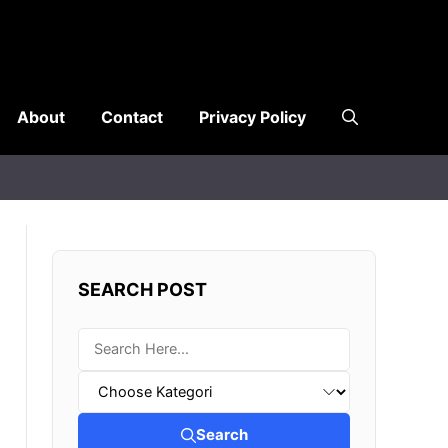
About
Contact
Privacy Policy
SEARCH POST
Search