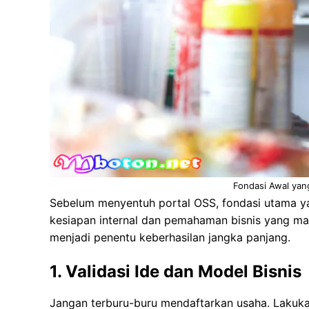
Fondasi Awal yan
Sebelum menyentuh portal OSS, fondasi utama ya
kesiapan internal dan pemahaman bisnis yang mata
menjadi penentu keberhasilan jangka panjang.
1. Validasi Ide dan Model Bisnis
Jangan terburu-buru mendaftarkan usaha. Lakuk