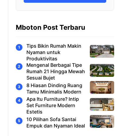
Mboton Post Terbaru
Tips Bikin Rumah Makin
Nyaman untuk
Produktivitas
Mengenal Berbagai Tipe
Rumah 21 Hingga Mewah
Sesuai Bujet
8 Hiasan Dinding Ruang
Tamu Minimalis Modern
Apa Itu Furniture? Intip
Set Furniture Modern
Estetis
10 Pilihan Sofa Santai
Empuk dan Nyaman Ideal