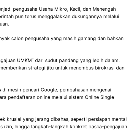
enjadi pengusaha Usaha Mikro, Kecil, dan Menengah
merintah pun terus menggalakkan dukungannya melalui
uan.
anyak calon pengusaha yang masih gamang dan bahkan
engajuan UMKM” dari sudut pandang yang lebih dalam,
memberikan strategi jitu untuk menembus birokrasi dan
as di mesin pencari Google, pembahasan mengenai
ra pendaftaran online melalui sistem Online Single
k krusial yang jarang dibahas, seperti persiapan mental
 izin, hingga langkah-langkah konkret pasca-pengajuan.