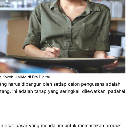
g Kokoh UMKM di Era Digital
ng harus dibangun oleh setiap calon pengusaha adalah
ng. Ini adalah tahap yang seringkali dilewatkan, padahal
an riset pasar yang mendalam untuk memastikan produk