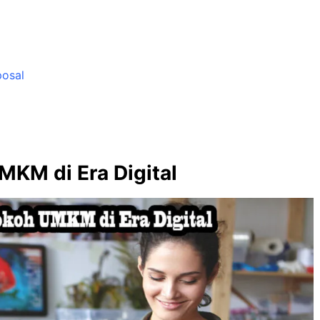
posal
MKM di Era Digital