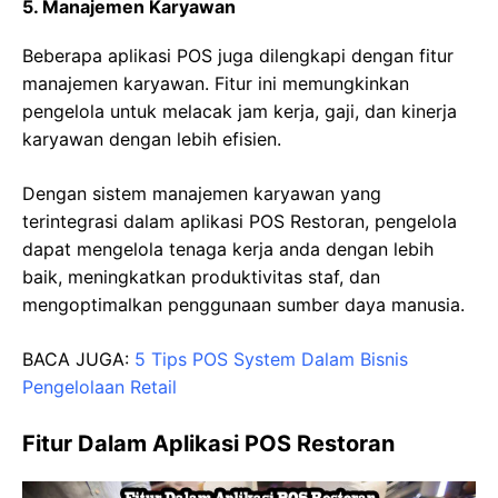
5. Manajemen Karyawan
Beberapa aplikasi POS juga dilengkapi dengan fitur
manajemen karyawan. Fitur ini memungkinkan
pengelola untuk melacak jam kerja, gaji, dan kinerja
karyawan dengan lebih efisien.
Dengan sistem manajemen karyawan yang
terintegrasi dalam aplikasi POS Restoran, pengelola
dapat mengelola tenaga kerja anda dengan lebih
baik, meningkatkan produktivitas staf, dan
mengoptimalkan penggunaan sumber daya manusia.
BACA JUGA:
5 Tips POS System Dalam Bisnis
Pengelolaan Retail
Fitur Dalam Aplikasi POS Restoran