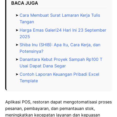
BACA JUGA
Cara Membuat Surat Lamaran Kerja Tulis
Tangan
Harga Emas Galeri24 Hari Ini 23 September
2025
Shiba Inu (SHIB): Apa Itu, Cara Kerja, dan
Potensinya?
Danantara Kebut Proyek Sampah Rp100 T
Usai Dapat Dana Segar
Contoh Laporan Keuangan Pribadi Excel
Template
Aplikasi POS, restoran dapat mengotomatisasi proses
pesanan, pembayaran, dan pemantauan stok,
meningkatkan kecepatan layanan dan kepuasan