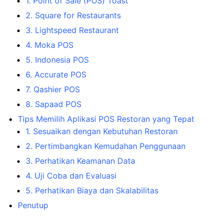
1. Point of Sale (POS) Toast
2. Square for Restaurants
3. Lightspeed Restaurant
4. Moka POS
5. Indonesia POS
6. Accurate POS
7. Qashier POS
8. Sapaad POS
Tips Memilih Aplikasi POS Restoran yang Tepat
1. Sesuaikan dengan Kebutuhan Restoran
2. Pertimbangkan Kemudahan Penggunaan
3. Perhatikan Keamanan Data
4. Uji Coba dan Evaluasi
5. Perhatikan Biaya dan Skalabilitas
Penutup