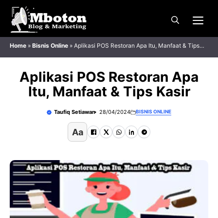
Langsung
Me
ke
isi
Home
»
Bisnis Online
»
Aplikasi POS Restoran Apa Itu, Manfaat & Tips
Kasir
Aplikasi POS Restoran Apa
Itu, Manfaat & Tips Kasir
Taufiq Setiawan
28/04/2024
BISNIS ONLINE
Aa