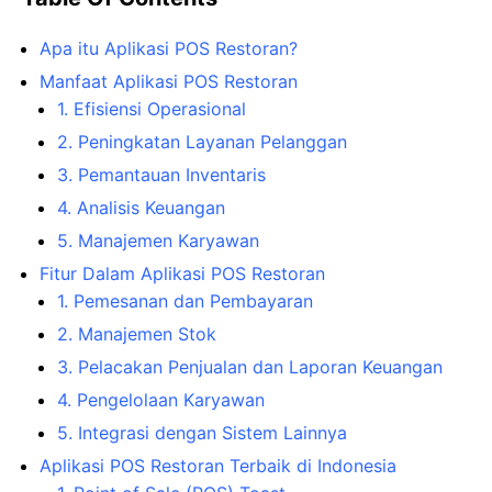
Apa itu Aplikasi POS Restoran?
Manfaat Aplikasi POS Restoran
1. Efisiensi Operasional
2. Peningkatan Layanan Pelanggan
3. Pemantauan Inventaris
4. Analisis Keuangan
5. Manajemen Karyawan
Fitur Dalam Aplikasi POS Restoran
1. Pemesanan dan Pembayaran
2. Manajemen Stok
3. Pelacakan Penjualan dan Laporan Keuangan
4. Pengelolaan Karyawan
5. Integrasi dengan Sistem Lainnya
Aplikasi POS Restoran Terbaik di Indonesia