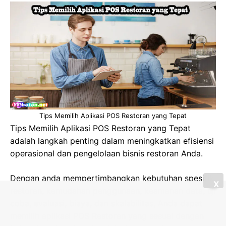
Tips Memilih Aplikasi POS Restoran yang Tepat
Tips Memilih Aplikasi POS Restoran yang Tepat
adalah langkah penting dalam meningkatkan efisiensi
operasional dan pengelolaan bisnis restoran Anda.
Dengan anda mempertimbangkan kebutuhan spesifik
X
restoran, kemudahan penggunaan, keamanan data, uji
coba, evaluasi, biaya, dan skalabilitas, Anda dapat
memilih aplikasi POS Restoran yang sesuai dengan