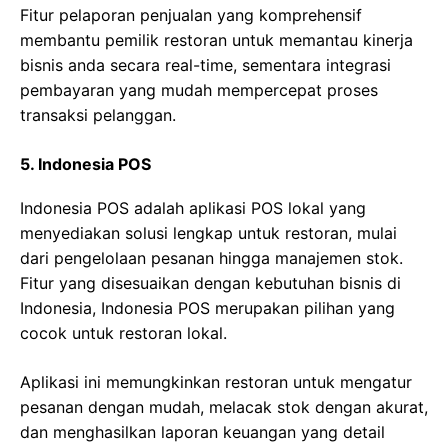
Fitur pelaporan penjualan yang komprehensif
membantu pemilik restoran untuk memantau kinerja
bisnis anda secara real-time, sementara integrasi
pembayaran yang mudah mempercepat proses
transaksi pelanggan.
5. Indonesia POS
Indonesia POS adalah aplikasi POS lokal yang
menyediakan solusi lengkap untuk restoran, mulai
dari pengelolaan pesanan hingga manajemen stok.
Fitur yang disesuaikan dengan kebutuhan bisnis di
Indonesia, Indonesia POS merupakan pilihan yang
cocok untuk restoran lokal.
Aplikasi ini memungkinkan restoran untuk mengatur
pesanan dengan mudah, melacak stok dengan akurat,
dan menghasilkan laporan keuangan yang detail