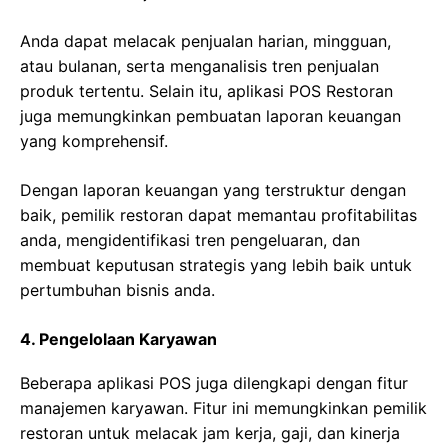
Anda dapat melacak penjualan harian, mingguan,
atau bulanan, serta menganalisis tren penjualan
produk tertentu. Selain itu, aplikasi POS Restoran
juga memungkinkan pembuatan laporan keuangan
yang komprehensif.
Dengan laporan keuangan yang terstruktur dengan
baik, pemilik restoran dapat memantau profitabilitas
anda, mengidentifikasi tren pengeluaran, dan
membuat keputusan strategis yang lebih baik untuk
pertumbuhan bisnis anda.
4. Pengelolaan Karyawan
Beberapa aplikasi POS juga dilengkapi dengan fitur
manajemen karyawan. Fitur ini memungkinkan pemilik
restoran untuk melacak jam kerja, gaji, dan kinerja