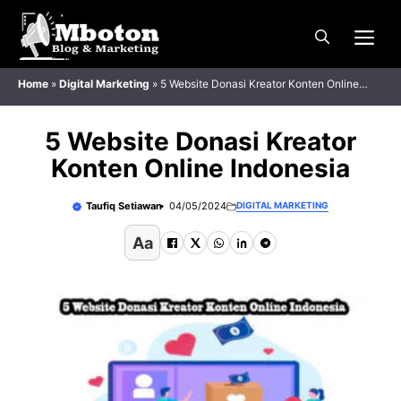
Langsung
Me
ke
isi
Home
»
Digital Marketing
»
5 Website Donasi Kreator Konten Online
Indonesia
5 Website Donasi Kreator
Konten Online Indonesia
Taufiq Setiawan
04/05/2024
DIGITAL MARKETING
Aa