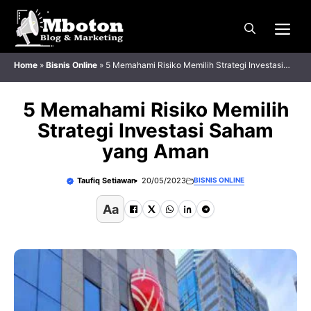
Langsung
Me
ke
isi
Home
»
Bisnis Online
»
5 Memahami Risiko Memilih Strategi Investasi
Saham yang Aman
5 Memahami Risiko Memilih
Strategi Investasi Saham
yang Aman
Taufiq Setiawan
20/05/2023
BISNIS ONLINE
Aa