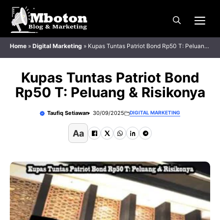
Langsung
Me
ke
isi
Home
»
Digital Marketing
»
Kupas Tuntas Patriot Bond Rp50 T: Peluang
& Risikonya
Kupas Tuntas Patriot Bond
Rp50 T: Peluang & Risikonya
Taufiq Setiawan
30/09/2025
DIGITAL MARKETING
Aa