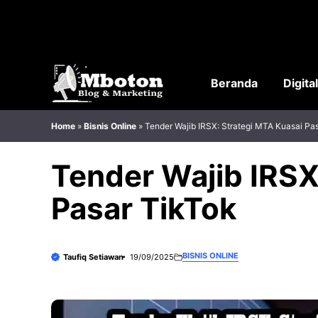
Langsung
ke
isi
Beranda
Digita
Home
»
Bisnis Online
»
Tender Wajib IRSX: Strategi MTA Kuasai Pa
Tender Wajib IRSX
Pasar TikTok
BISNIS ONLINE
Taufiq Setiawan
19/09/2025