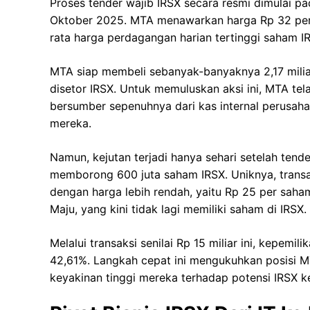
Proses tender wajib IRSX secara resmi dimulai p
Oktober 2025. MTA menawarkan harga Rp 32 per 
rata harga perdagangan harian tertinggi saham I
MTA siap membeli sebanyak-banyaknya 2,17 miliar
disetor IRSX. Untuk memuluskan aksi ini, MTA te
bersumber sepenuhnya dari kas internal perusaha
mereka.
Namun, kejutan terjadi hanya sehari setelah ten
memborong 600 juta saham IRSX. Uniknya, transaks
dengan harga lebih rendah, yaitu Rp 25 per saham
Maju, yang kini tidak lagi memiliki saham di IRSX.
Melalui transaksi senilai Rp 15 miliar ini, kepemi
42,61%. Langkah cepat ini mengukuhkan posisi 
keyakinan tinggi mereka terhadap potensi IRSX k