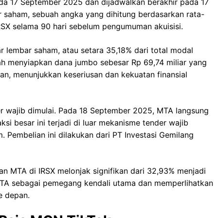
ada 17 September 2025 dan dijadwalkan berakhir pada 17
saham, sebuah angka yang dihitung berdasarkan rata-
RSX selama 90 hari sebelum pengumuman akuisisi.
 lembar saham, atau setara 35,18% dari total modal
lah menyiapkan dana jumbo sebesar Rp 69,74 miliar yang
an, menunjukkan keseriusan dan kekuatan finansial
der wajib dimulai. Pada 18 September 2025, MTA langsung
i besar ini terjadi di luar mekanisme tender wajib
. Pembelian ini dilakukan dari PT Investasi Gemilang
likan MTA di IRSX melonjak signifikan dari 32,93% menjadi
MTA sebagai pemegang kendali utama dan memperlihatkan
e depan.