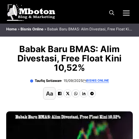
Langsung
Me
ke
isi
Home
»
Bisnis Online
»
Babak Baru BMAS: Alim Divestasi, Free Float Kini
10,52%
Babak Baru BMAS: Alim
Divestasi, Free Float Kini
10,52%
Taufiq Setiawan
15/09/2025
BISNIS ONLINE
Aa