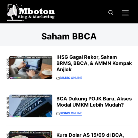
Langsung
Me
ke
isi
Saham BBCA
IHSG Gagal Rekor, Saham
SEP. 22, 2025
BRMS, BBCA, & AMMN Kompak
Anjlok
BISNIS ONLINE
BCA Dukung POJK Baru, Akses
SEP. 15, 2025
Modal UMKM Lebih Mudah?
BISNIS ONLINE
Kurs Dolar AS 15/09 di BCA,