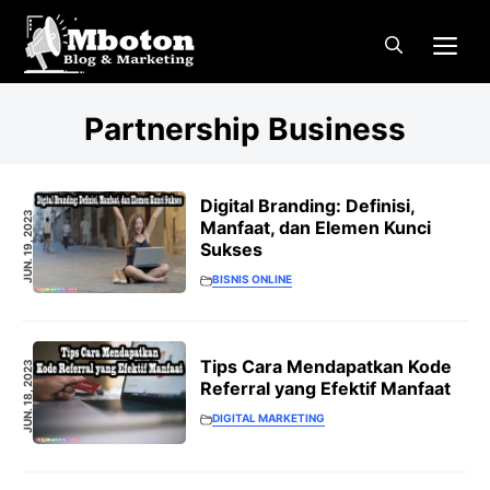
Langsung
Me
ke
isi
Partnership Business
Digital Branding: Definisi,
JUN. 19, 2023
Manfaat, dan Elemen Kunci
Sukses
BISNIS ONLINE
Tips Cara Mendapatkan Kode
JUN. 18, 2023
Referral yang Efektif Manfaat
DIGITAL MARKETING