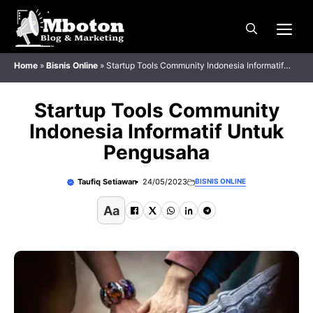
Langsung
Me
ke
isi
Home
»
Bisnis Online
»
Startup Tools Community Indonesia Informatif
Untuk Pengusaha
Startup Tools Community
Indonesia Informatif Untuk
Pengusaha
Taufiq Setiawan
24/05/2023
BISNIS ONLINE
Aa