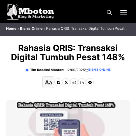
Langsung
Me
ke
isi
Home
»
Bisnis Online
»
Rahasia QRIS: Transaksi Digital Tumbuh Pesat
148%
Rahasia QRIS: Transaksi
Digital Tumbuh Pesat 148%
Tim Redaksi Mboton
12/09/2025
BISNIS ONLINE
Aa