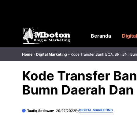
Langsung
ke
isi
Beranda
Digita
Home
»
Digital Marketing
»
Kode Transfer Bank BCA, BRI, BNI, B
Kode Transfer Ban
Bumn Daerah Dan 
DIGITAL MARKETING
Taufiq Setiawan
29/07/2022