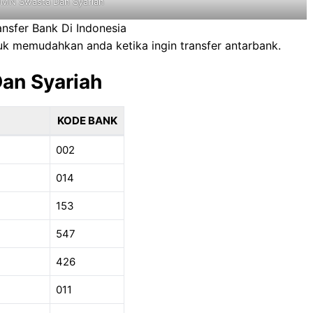
MN Swasta Dan Syariah
ansfer Bank Di Indonesia
tuk memudahkan anda ketika ingin transfer antarbank.
an Syariah
KODE BANK
002
014
153
547
426
011