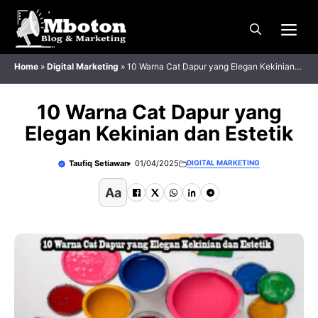
Langsung
Me
ke
isi
Home
»
Digital Marketing
»
10 Warna Cat Dapur yang Elegan Kekinian
dan Estetik
10 Warna Cat Dapur yang
Elegan Kekinian dan Estetik
Taufiq Setiawan
01/04/2025
DIGITAL MARKETING
Aa