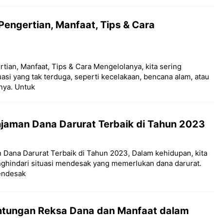
Pengertian, Manfaat, Tips & Cara
tian, Manfaat, Tips & Cara Mengelolanya, kita sering
asi yang tak terduga, seperti kecelakaan, bencana alam, atau
nya. Untuk
njaman Dana Darurat Terbaik di Tahun 2023
n Dana Darurat Terbaik di Tahun 2023, Dalam kehidupan, kita
enghindari situasi mendesak yang memerlukan dana darurat.
endesak
tungan Reksa Dana dan Manfaat dalam