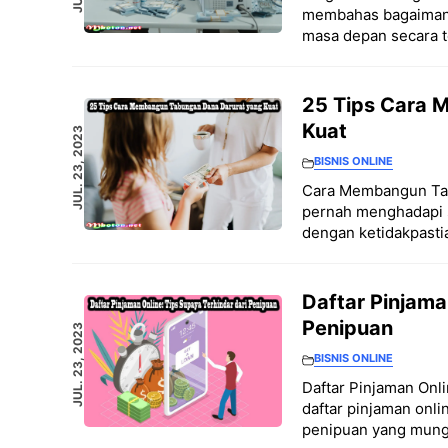
membahas bagaimana
masa depan secara t
25 Tips Cara 
Kuat
JUL. 23, 2023
BISNIS ONLINE
Cara Membangun Tabu
pernah menghadapi s
dengan ketidakpastia
Daftar Pinjama
Penipuan
JUL. 23, 2023
BISNIS ONLINE
Daftar Pinjaman Onl
daftar pinjaman onli
penipuan yang mung