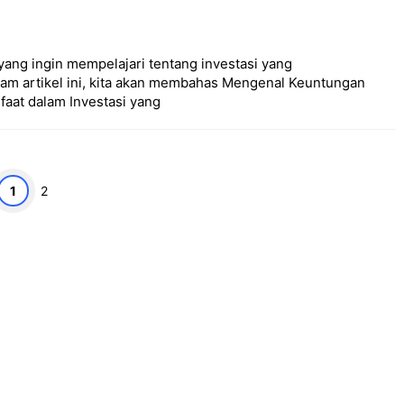
yang ingin mempelajari tentang investasi yang
m artikel ini, kita akan membahas Mengenal Keuntungan
aat dalam Investasi yang
alaman
Halaman
1
2