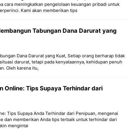
 cara meningkatkan pengelolaan keuangan pribadi untuk
erperinci. Kami akan memberikan tips
Membangun Tabungan Dana Darurat yang
ngan Dana Darurat yang Kuat, Setiap orang berharap tidak
ituasi darurat, tetapi pada kenyataannya, kehidupan penuh
n. Oleh karena itu,
n Online: Tips Supaya Terhindar dari
ine: Tips Supaya Anda Terhindar dari Penipuan, mengenai
ne dan memberikan Anda tips terbaik untuk terhindar dari
kin mengintai