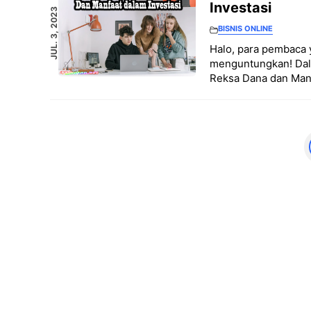
Investasi
JUL. 3, 2023
BISNIS ONLINE
Halo, para pembaca 
menguntungkan! Dala
Reksa Dana dan Manf
H