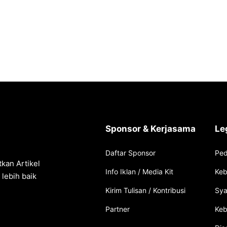
Sponsor & Kerjasama
Le
Daftar Sponsor
Ped
kan Artikel
Info Iklan / Media Kit
Keb
lebih baik
Kirim Tulisan / Kontribusi
Sya
Partner
Keb