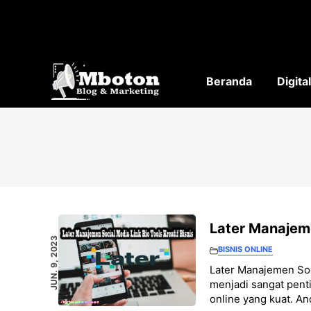
Langsung
ke
isi
Beranda
Digita
Later Manajeme
JUN. 9, 2023
BISNIS ONLINE
Later Manajemen Soci
menjadi sangat pen
online yang kuat. An