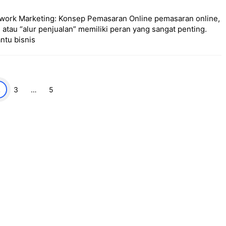
twork Marketing: Konsep Pemasaran Online pemasaran online,
atau “alur penjualan” memiliki peran yang sangat penting.
ntu bisnis
man
Halaman
Halaman
2
3
…
5