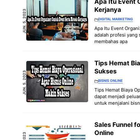
Apa Itu Event 
Kerjanya
JUN. 5, 2023
DIGITAL MARKETING
Apa Itu Event Organ
adalah profesi yang s
membahas apa
Tips Hemat Bia
Sukses
JUN. 5, 2023
BISNIS ONLINE
Tips Hemat Biaya Op
dapat menjadi pelua
untuk menjalani bisn
Sales Funnel 
Online