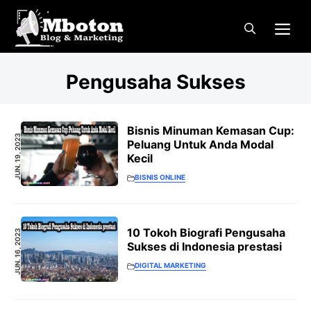
Langsung
Me
ke
isi
Pengusaha Sukses
Bisnis Minuman Kemasan Cup:
JUN. 19, 2023
Peluang Untuk Anda Modal
Kecil
BISNIS ONLINE
10 Tokoh Biografi Pengusaha
JUN. 16, 2023
Sukses di Indonesia prestasi
DIGITAL MARKETING