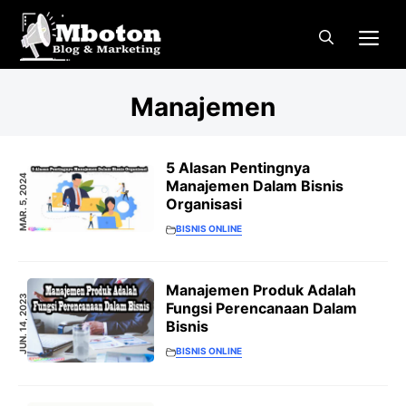
Langsung
Me
ke
isi
Manajemen
5 Alasan Pentingnya
MAR. 5, 2024
Manajemen Dalam Bisnis
Organisasi
BISNIS ONLINE
Manajemen Produk Adalah
JUN. 14, 2023
Fungsi Perencanaan Dalam
Bisnis
BISNIS ONLINE