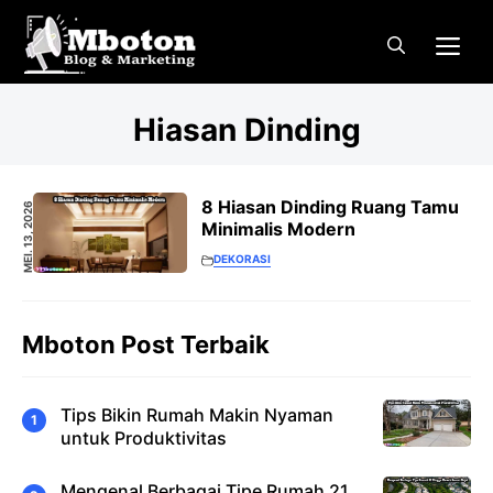
Langsung
Me
ke
isi
Hiasan Dinding
8 Hiasan Dinding Ruang Tamu
MEI. 13, 2026
Minimalis Modern
DEKORASI
Mboton Post Terbaik
Tips Bikin Rumah Makin Nyaman
untuk Produktivitas
Mengenal Berbagai Tipe Rumah 21