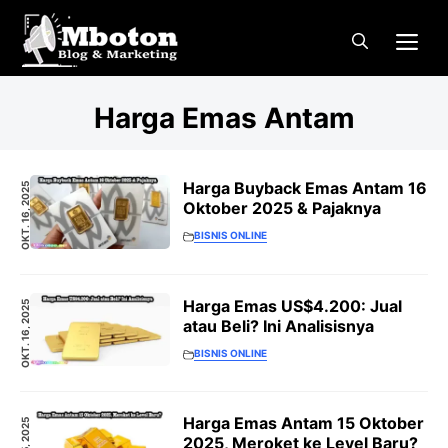
Langsung
Me
ke
isi
Harga Emas Antam
Harga Buyback Emas Antam 16
OKT. 16, 2025
Oktober 2025 & Pajaknya
BISNIS ONLINE
Harga Emas US$4.200: Jual
OKT. 16, 2025
atau Beli? Ini Analisisnya
BISNIS ONLINE
Harga Emas Antam 15 Oktober
2025, Meroket ke Level Baru?