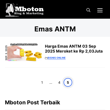
Langsung
Me
ke
isi
Emas ANTM
Harga Emas ANTM 03 Sep
SEP. 3, 2025
2025 Meroket ke Rp 2,03Juta
BISNIS ONLINE
Halaman
Halaman
Halaman
1
…
4
5
Mboton Post Terbaik