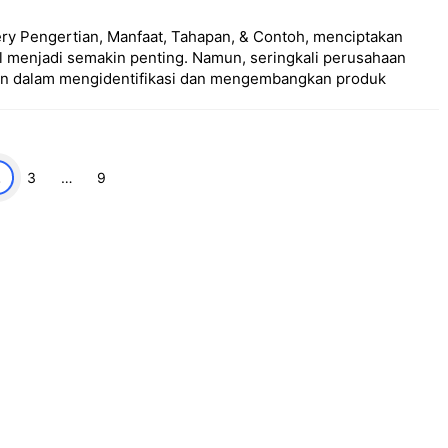
ry Pengertian, Manfaat, Tahapan, & Contoh, menciptakan
l menjadi semakin penting. Namun, seringkali perusahaan
an dalam mengidentifikasi dan mengembangkan produk
man
Halaman
Halaman
2
3
…
9