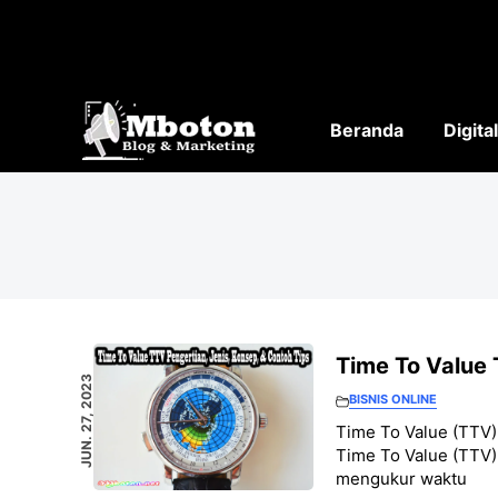
Langsung
ke
isi
Beranda
Digita
Time To Value 
JUN. 27, 2023
BISNIS ONLINE
Time To Value (TTV)
Time To Value (TTV)
mengukur waktu