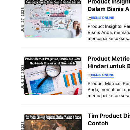
Product Insigh
Dalam Bisnis 
JUN. 27, 2023
BISNIS ONLINE
Product Insights: P
Bisnis Anda, memah
mencapai kesuksesan
Product Metric
Hindari untuk 
JUN. 27, 2023
BISNIS ONLINE
Product Metrics: Pen
Anda, memahami dan
mencapai kesuksesa
Tim Product Di
Contoh