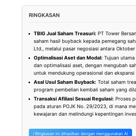
RINGKASAN
TBIG Jual Saham Treasuri:
PT Tower Bersama
saham hasil buyback kepada pemegang saham 
Ltd., melalui pasar negosiasi antara Oktob
Optimalisasi Aset dan Modal:
Tujuan utama a
dan optimalisasi aset, dengan mengubah sah
untuk mendukung operasional dan ekspansi b
Asal Usul Saham Buyback:
Total saham trea
program pembelian kembali saham yang dil
Transaksi Afiliasi Sesuai Regulasi:
Proses pe
pada aturan POJK No. 29/2023, di mana mek
kewajaran dan melindungi kepentingan inves
ℹ️ Ringkasan ini dihasilkan dengan menggunakan AI