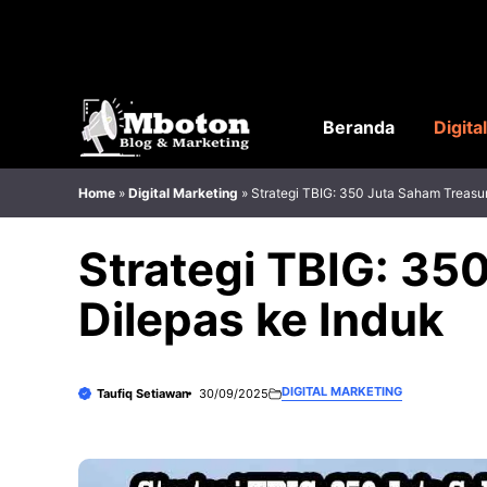
Langsung
ke
isi
Beranda
Digita
Home
»
Digital Marketing
»
Strategi TBIG: 350 Juta Saham Treasur
Strategi TBIG: 35
Dilepas ke Induk
DIGITAL MARKETING
Taufiq Setiawan
30/09/2025