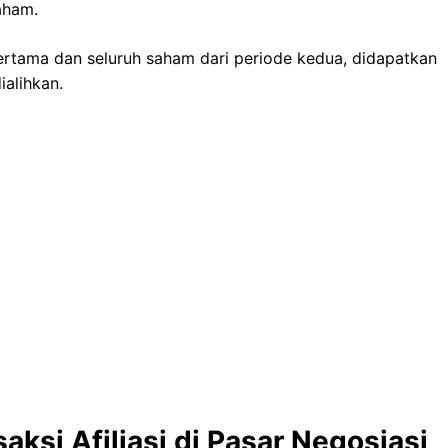
aham.
rtama dan seluruh saham dari periode kedua, didapatkan
ialihkan.
ksi Afiliasi di Pasar Negosiasi