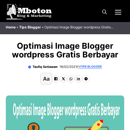
Langsung
Me
ke
isi
Home
»
Tips Blogger
»
Optimasi Image Blogger wordpress Gratis
Berbayar
Optimasi Image Blogger
wordpress Gratis Berbayar
Taufiq Setiawan
19/02/2021
TIPS BLOGGER
Aa