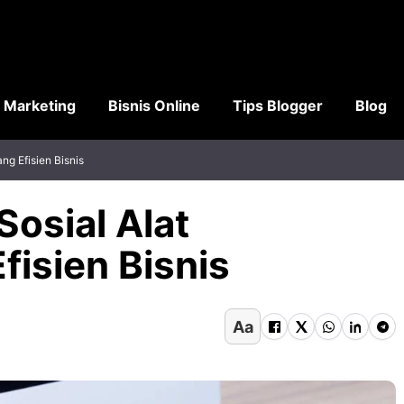
l Marketing
Bisnis Online
Tips Blogger
Blog
g Efisien Bisnis
osial Alat
isien Bisnis
Aa