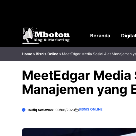
Langsung
ke
isi
Beranda
Digita
Home
»
Bisnis Online
»
MeetEdgar Media Sosial Alat Manajemen yan
MeetEdgar Media S
Manajemen yang Ef
BISNIS ONLINE
Taufiq Setiawan
09/06/2023