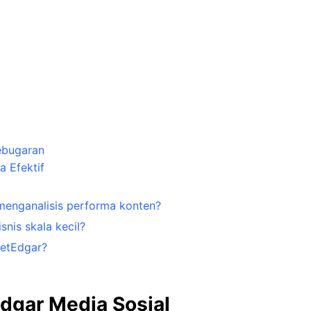
ebugaran
 Efektif
enganalisis performa konten?
nis skala kecil?
etEdgar?
dgar Media Sosial