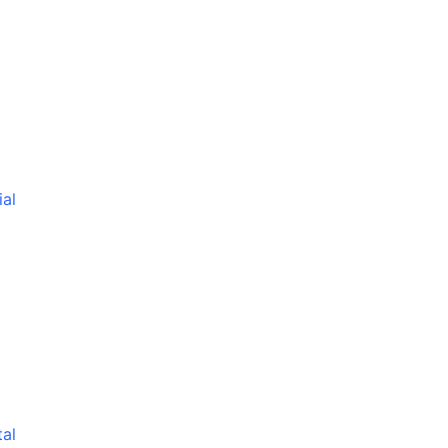
al
al