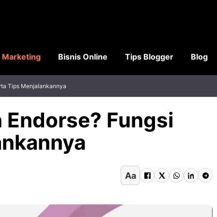
l Marketing
Bisnis Online
Tips Blogger
Blog
erta Tips Menjalankannya
n Endorse? Fungsi
lankannya
Aa