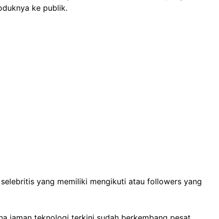
duknya ke publik.
selebritis yang memiliki mengikuti atau followers yang
na jaman teknologi terkini sudah berkembang pesat