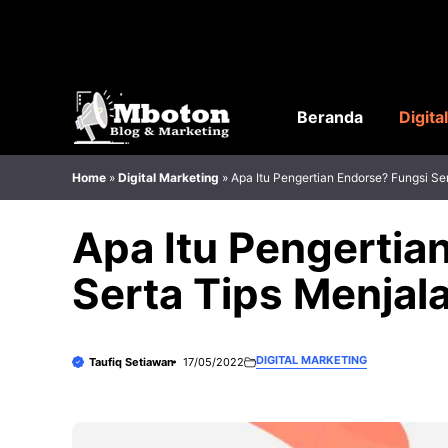
Langsung
ke
isi
Beranda
Digita
Home
»
Digital Marketing
»
Apa Itu Pengertian Endorse? Fungsi S
Apa Itu Pengertia
Serta Tips Menja
DIGITAL MARKETING
Taufiq Setiawan
17/05/2022