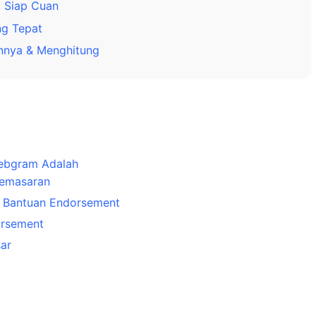
, Siap Cuan
ng Tepat
annya & Menghitung
ebgram Adalah
Pemasaran
gi Bantuan Endorsement
orsement
ar