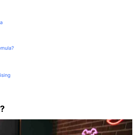
ya
emula?
ising
e?