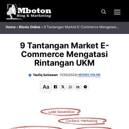
Langsung
Me
ke
isi
Home
»
Bisnis Online
»
9 Tantangan Market E-Commerce Mengatasi
Rintangan UKM
9 Tantangan Market E-
Commerce Mengatasi
Rintangan UKM
Taufiq Setiawan
11/10/2022
BISNIS ONLINE
Aa