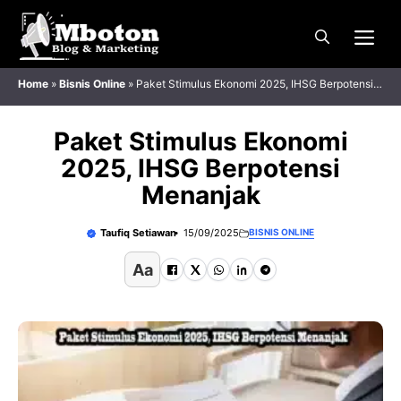
Langsung
Me
ke
isi
Home
»
Bisnis Online
»
Paket Stimulus Ekonomi 2025, IHSG Berpotensi
Menanjak
Paket Stimulus Ekonomi
2025, IHSG Berpotensi
Menanjak
Taufiq Setiawan
15/09/2025
BISNIS ONLINE
Aa